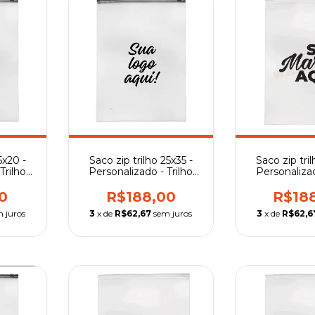
5x20 -
Saco zip tril
Saco zip trilho 25x35 -
Trilho
Personalizad
Personalizado - Trilho
Transpa
preto
0
R$18
R$188,00
 juros
3
x de
R$62,6
3
x de
R$62,67
sem juros