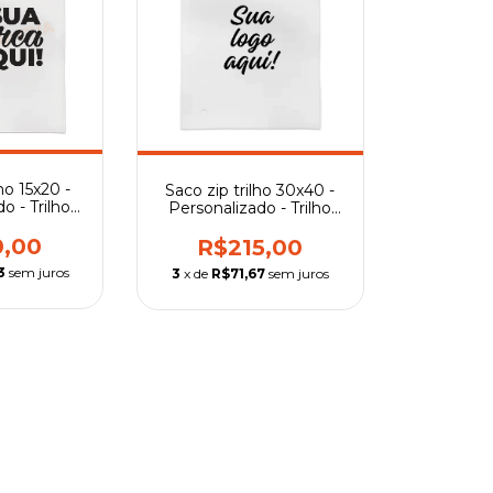
ho 15x20 -
Saco zip trilho 30x40 -
o - Trilho
Personalizado - Trilho
rente
preto
0,00
R$215,00
3
sem juros
3
x de
R$71,67
sem juros