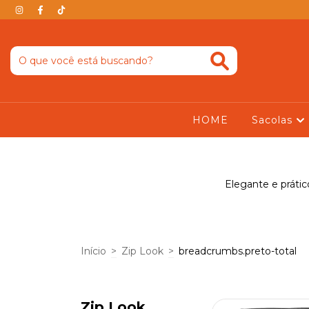
HOME
Sacolas
Elegante e prátic
Início
>
Zip Look
>
breadcrumbs.preto-total
Zip Look