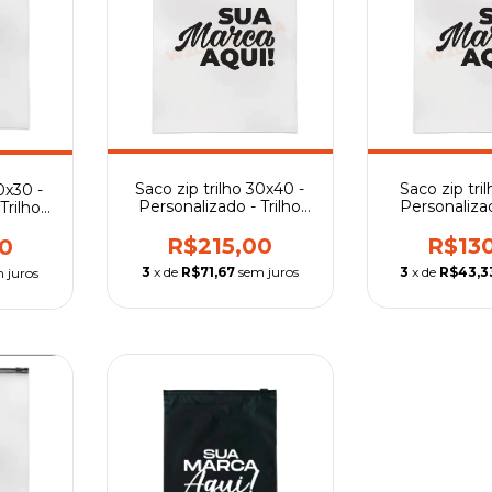
Saco zip trilho 30x40 -
Saco zip tril
0x30 -
Personalizado - Trilho
Personalizad
Trilho
Transparente
Transpa
R$215,00
R$13
0
3
x de
R$71,67
sem juros
3
x de
R$43,3
 juros