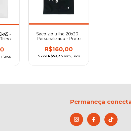
Saco zip trilho 20x30 -
5x45 -
Personalizado - Preto
Trilho
total
R$160,00
00
3
x de
R$53,33
sem juros
m juros
Permaneça conect