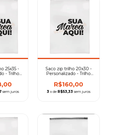
ho 25x35 -
Saco zip trilho 20x30 -
o - Trilho
Personalizado - Trilho
rente
Transparente
8,00
R$160,00
7
sem juros
3
x de
R$53,33
sem juros