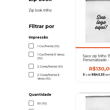
Zip look trilho
Filtrar por
Impressão
1 Cor/frente (10)
1 Cor/frente E Verso
Saco zip trilho 1
(10)
Personalizado - 
preto
2 Cores/frente (10)
R$130,0
3
x de
R$43,33
sem
2 Cores/frente E
Verso (10)
Quantidade
50 (10)