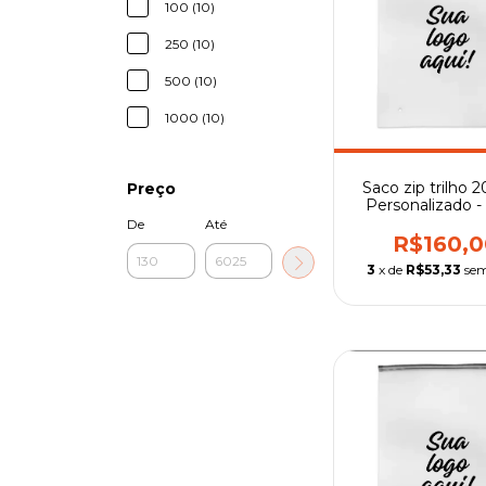
100 (10)
250 (10)
500 (10)
1000 (10)
Saco zip trilho 2
Preço
Personalizado - 
preto
De
Até
R$160,0
3
x de
R$53,33
sem