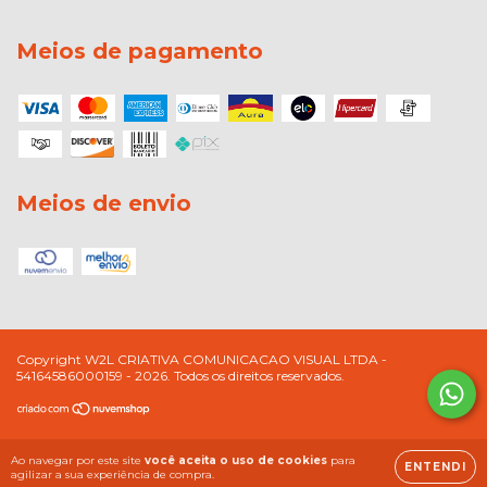
Meios de pagamento
Meios de envio
Copyright W2L CRIATIVA COMUNICACAO VISUAL LTDA -
54164586000159 - 2026. Todos os direitos reservados.
Ao navegar por este site
você aceita o uso de cookies
para
ENTENDI
agilizar a sua experiência de compra.