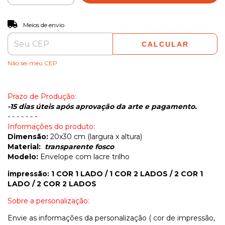
ALTERAR CEP
Entregas para o CEP:
Meios de envio
CALCULAR
Não sei meu CEP
Prazo de Produção:
-15 dias úteis após aprovação da arte e pagamento.
- - - - - - -
Informações do produto:
Dimensão:
20x30 cm (largura x altura)
Material:
transparente fosco
Modelo:
Envelope com lacre trilho
impressão: 1 COR 1 LADO / 1 COR 2 LADOS / 2 COR 1
LADO / 2 COR 2 LADOS
Sobre a personalização:
Envie as informações da personalização ( cor de impressão,