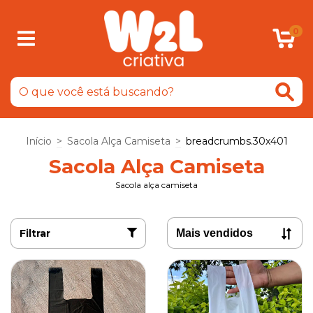
0
Início
>
Sacola Alça Camiseta
>
breadcrumbs.30x401
Sacola Alça Camiseta
Sacola alça camiseta
Filtrar