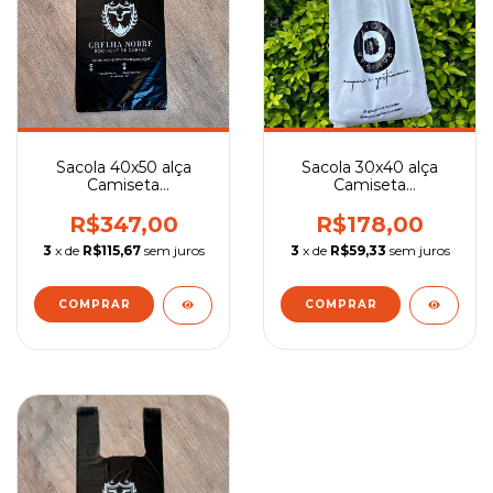
Sacola 40x50 alça
Sacola 30x40 alça
Camiseta
Camiseta
Personalizada
Personalizada
R$347,00
R$178,00
3
x de
R$115,67
sem juros
3
x de
R$59,33
sem juros
COMPRAR
COMPRAR