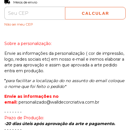
ALTERAR CEP
Entregas para o CEP:
Meios de envio
CALCULAR
Não sei meu CEP
Sobre a personalização:
Envie as informações da personalização ( cor de impressão,
logo, redes sociais etc) em nosso e-mail e iremos elaborar a
arte para aprovação e assim que aprovada a arte pedido
entra em produção.
*
para facilitar a localização do no assunto do email coloque
o nome que foi feito o pedido*
Envie as informações no
email:
personalizado@walldecorcriativa.com.br
- - - - - - -
Prazo de Produção:
-20 dias úteis após aprovação da arte e pagamento.
- - - - - - -