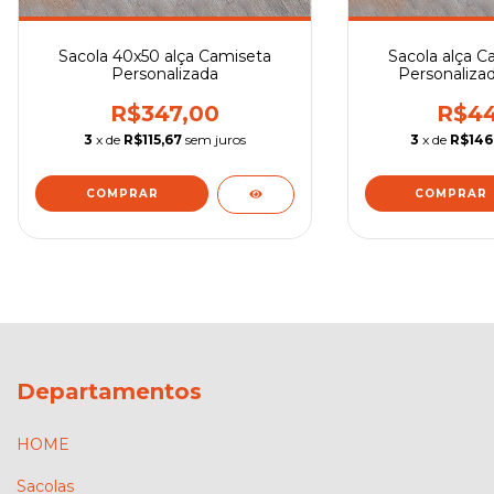
Sacola 40x50 alça Camiseta
Sacola alça C
Personalizada
Personaliza
R$347,00
R$44
3
x de
R$115,67
sem juros
3
x de
R$146
COMPRAR
COMPRAR
Departamentos
HOME
Sacolas