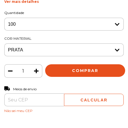
Ver mais detalhes
Quantidade
COR MATERIAL
ALTERAR CEP
Entregas para o CEP:
Meios de envio
CALCULAR
Não sei meu CEP