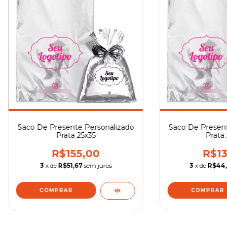
Saco De Presente Personalizado
Saco De Present
Prata 25x35
Prata
R$155,00
R$13
3
x de
R$51,67
sem juros
3
x de
R$44
COMPRAR
COMPRAR