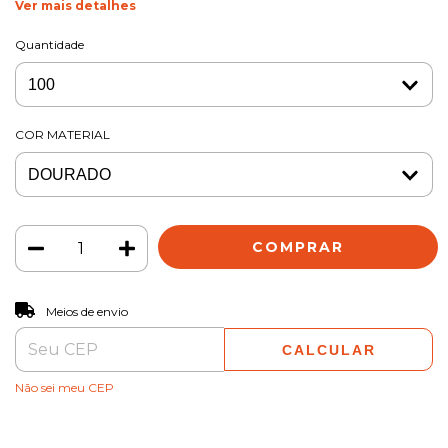
Ver mais detalhes
Quantidade
COR MATERIAL
ALTERAR CEP
Entregas para o CEP:
Meios de envio
CALCULAR
Não sei meu CEP