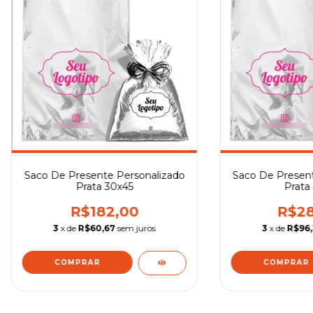
Saco De Presente Personalizado
Saco De Present
Prata 30x45
Prata
R$182,00
R$28
3
x de
R$60,67
sem juros
3
x de
R$96
COMPRAR
COMPRAR