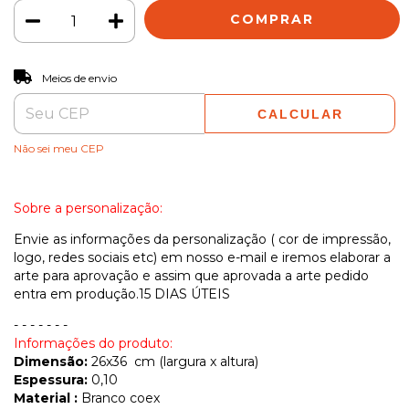
ALTERAR CEP
Entregas para o CEP:
Meios de envio
CALCULAR
Não sei meu CEP
Sobre a personalização:
Envie as informações da personalização ( cor de impressão,
logo, redes sociais etc) em nosso e-mail e iremos elaborar a
arte para aprovação e assim que aprovada a arte pedido
entra em produção.15 DIAS ÚTEIS
- - - - - - -
Informações do produto:
Dimensão:
26x36 cm (largura x altura)
Espessura:
0,10
Material :
Branco coex